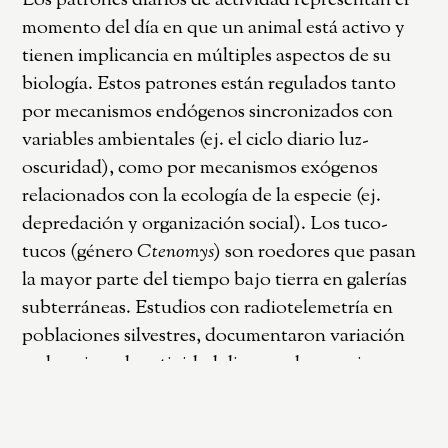
Los patrones diarios de actividad representan el
momento del día en que un animal está activo y
tienen implicancia en múltiples aspectos de su
biología. Estos patrones están regulados tanto
por mecanismos endógenos sincronizados con
variables ambientales (ej. el ciclo diario luz-
oscuridad), como por mecanismos exógenos
relacionados con la ecología de la especie (ej.
depredación y organización social). Los tuco-
tucos (género
Ctenomys
) son roedores que pasan
la mayor parte del tiempo bajo tierra en galerías
subterráneas. Estudios con radiotelemetría en
poblaciones silvestres, documentaron variación
en los picos de actividad diurnos de especies
solitarias (
C. coludo
y
C. rionegrensis
). En la
especie social
C. sociabilis
, la presencia en el nido