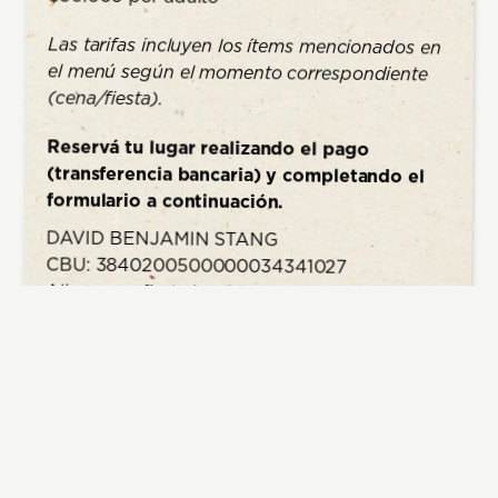
Las tarifas incluyen los ítems mencionados en
el menú según el momento correspondiente
(cena/fiesta).
Reservá tu lugar realizando el pago
(transferencia bancaria) y completando el
formulario a continuación.
DAVID BENJAMIN STANG
CBU: 3840200500000034341027
Alias: cena.fiesta.jam2026
Banco: Ualá Bank S.A.U.