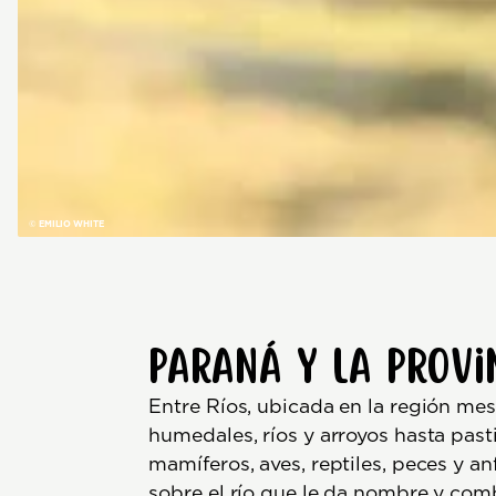
© EMILIO WHITE
Paraná y la provi
Entre Ríos, ubicada en la región me
humedales, ríos y arroyos hasta pas
mamíferos, aves, reptiles, peces y an
sobre el río que le da nombre y comb