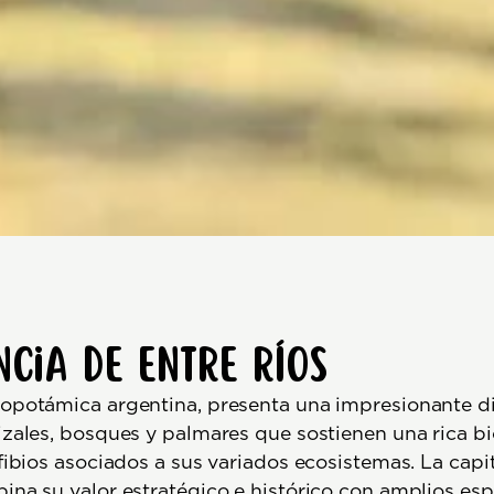
ncia de Entre Ríos
sopotámica argentina, presenta una impresionante di
tizales, bosques y palmares que sostienen una rica b
fibios asociados a sus variados ecosistemas. La capit
ina su valor estratégico e histórico con amplios esp