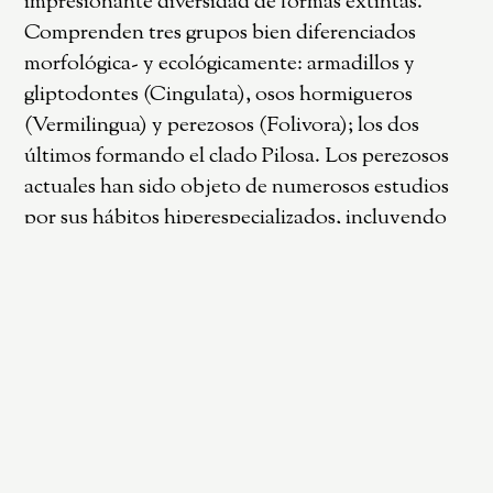
impresionante diversidad de formas extintas.
Comprenden tres grupos bien diferenciados
morfológica- y ecológicamente: armadillos y
gliptodontes (Cingulata), osos hormigueros
(Vermilingua) y perezosos (Folivora); los dos
últimos formando el clado Pilosa. Los perezosos
actuales han sido objeto de numerosos estudios
por sus hábitos hiperespecializados, incluyendo
los rasgos de su pelaje, sin embargo, el pelo de los
osos hormigueros y armadillos no ha sido
analizado con el mismo detalle. En esta
contribución presentamos resultados de un
estudio preliminar sobre los rasgos morfológicos
del pelo de todos los géneros de xenartros
actuales y dos perezosos extintos, analizados
mediante microscopía electrónica y óptica. El