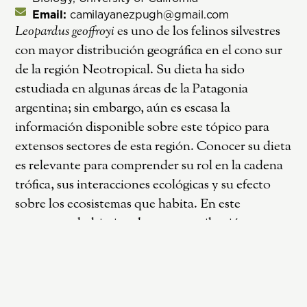
Email:
camilayanezpugh@gmail.com
Leopardus geoffroyi
es uno de los felinos silvestres
con mayor distribución geográfica en el cono sur
de la región Neotropical. Su dieta ha sido
estudiada en algunas áreas de la Patagonia
argentina; sin embargo, aún es escasa la
información disponible sobre este tópico para
extensos sectores de esta región. Conocer su dieta
es relevante para comprender su rol en la cadena
trófica, sus interacciones ecológicas y su efecto
sobre los ecosistemas que habita. En este
contexto, el objetivo de esta contribución es
describir preliminarmente los hábitos tróficos de
la especie en ambientes áridos del sudeste de la
provincia del Chubut. Se analizaron 54 heces,
recolectadas durante el año 2022 en cercanías de