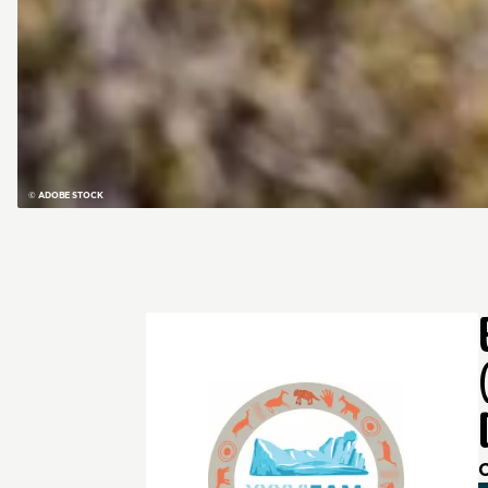
© ADOBE STOCK
C