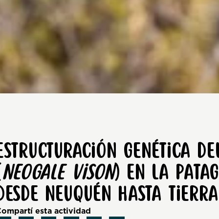
Estructuración genética de
(
Neogale vison
) en la Pata
desde Neuquén hasta Tierra
ompartí esta actividad