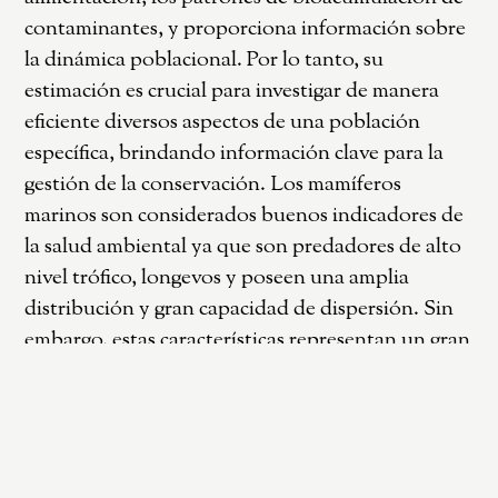
contaminantes, y proporciona información sobre
la dinámica poblacional. Por lo tanto, su
estimación es crucial para investigar de manera
eficiente diversos aspectos de una población
específica, brindando información clave para la
gestión de la conservación. Los mamíferos
marinos son considerados buenos indicadores de
la salud ambiental ya que son predadores de alto
nivel trófico, longevos y poseen una amplia
distribución y gran capacidad de dispersión. Sin
embargo, estas características representan un gran
desafío para llevar a cabo estudios ecológicos a
largo plazo. Este estudio explora una herramienta
epigenética innovadora basada en la metilación
del ADN, que permite estimar la edad a partir del
ADN obtenido en muestras de piel. Se analizaron