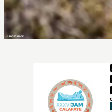
© ADOBE STOCK
C