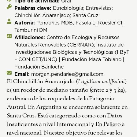
Tipo de actividad:
Oral
Palabras clave:
Etnobiología; Entrevistas;
Chinchillón Anaranjado; Santa Cruz
Autoría:
Pendaries MDB, Fasola L, Roesler CI,
Tamburini DM
Afiliaciones:
Centro de Ecología y Recursos
Naturales Renovables (CERNAR), Instituto de
Investigaciones Biológicas y Tecnológicas (IIByT
– CONICET/UNC) | Fundación Macá Tobiano |
Fundación Bariloche
Email:
morgan.pendaries@gmail.com
El Chinchillón Anaranjado (
Lagidium wolffsohni
)
es un roedor de mediano tamaño (entre 2 y 3 kg),
endémico de los roquedales de la Patagonia
Austral. En Argentina se encuentra solamente en
Santa Cruz. Está categorizado como con Datos
Insuficientes a nivel Internacional y En Peligro a
nivel nacional. Nuestro objetivo fue relevar los