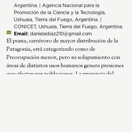
Argentina. | Agencia Nacional para la
Promoción de la Ciencia y la Tecnología,
Ushuaia, Tierra del Fuego, Argentina. |
CONICET, Ushuaia, Tierra del Fuego, Argentina.
Email:
danieladiaz210@gmail.com
El puma, carnívoro de mayor distribución de la
Patagonia, está categorizado como de
Preocupación menor, pero su solapamiento con
áreas de distintos usos humanos genera presiones
que afectan sus poblaciones. La presencia del
felino en el Parque Nacional Monte León
(PNML) es percibida negativamente por
establecimientos ganaderos cercanos (EG)
debido a la depredación de ovejas. Entre 2021-
2025, se evaluaron abundancia relativa y patrones
de actividad del puma mediante trampas cámara
en tres tratamientos con distinto grado de