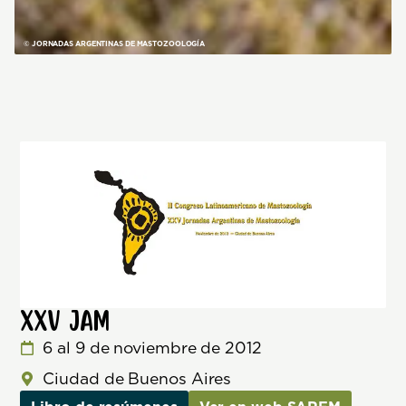
© JORNADAS ARGENTINAS DE MASTOZOOLOGÍA
XXV JAM
6 al 9 de noviembre de 2012
Ciudad de Buenos Aires