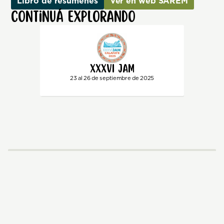
Libro de resúmenes
Ver en web SAREM
Continuá explorando
XXXVI JAM
23 al 26 de septiembre de 2025
26 
Contactanos