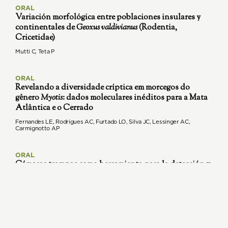
ORAL
Variación morfológica entre poblaciones insulares y
continentales de
Geoxus valdivianus
(Rodentia,
Cricetidae)
Mutti C, Teta P
ORAL
Revelando a diversidade críptica em morcegos do
gênero
Myotis
: dados moleculares inéditos para a Mata
Atlântica e o Cerrado
Fernandes LE, Rodrigues AC, Furtado LO, Silva JC, Lessinger AC,
Carmignotto AP
ORAL
Cámaras trampas como herramienta para la detección y
estudio de dos especies de Ratas Vizcachas: el caso de
Pipanacoctomys aureus
y
Tympanoctomys kirchnerorum
Pendaries M, Sánchez RT, Martin L, Minuet M, Mazzuco G, Bruhn GE,
Roesler CI, Fasola L