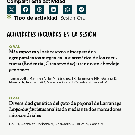
Compartí esta actividad
Tipo de actividad:
Sesión Oral
Actividades incluidas en la sesión
ORAL
Más especies y loci: nuevos e inesperados
agrupamientos surgen en la sistemática de los tucu-
tucus (Rodentia, Ctenomyidae) usando un abordaje
genómico
Tomasco IH, Martínez Villar M, Sánchez TR, Tammone MN, Galiano D,
Maestri R, Freitas TRO, Mapelli F, Coda J, Ceballos S, Lessa EP
ORAL
Diversidad genética del gato de pajonal de Larrañaga
Leopardus fasciatus
analizada mediante dos marcadores
mitocondriales
Bou N, González-Barboza M, Decuadro C, Farías A, Cosse M