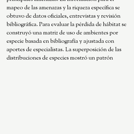
mapeo de las amenazas y la riqueza específica se
obtuvo de datos oficiales, entrevistas y revisión
bibliográfica. Para evaluar la pérdida de hábitat se
construyó una matriz de uso de ambientes por
especie basada en bibliografía y ajustada con
aportes de especialistas. La superposición de las
distribuciones de especies mostró un patrón
creciente de la riqueza de sur a norte. Las
amenazas que presentan mayor extensión son la
aplicación de insecticidas y la pérdida de hábitat.
Se identificaron tres regiones prioritarias: centro-
sur, noreste y norte. Las primeras definidas por
superposición de amenazas y la tercera por
riqueza y presencia de especies “raras”. En el
centro-sur se requiere promover el manejo
integrado de plagas en cultivos extensivos e