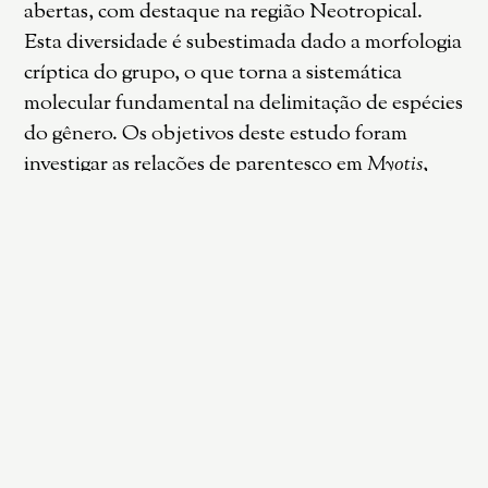
abertas, com destaque na região Neotropical.
Esta diversidade é subestimada dado a morfologia
críptica do grupo, o que torna a sistemática
molecular fundamental na delimitação de espécies
do gênero. Os objetivos deste estudo foram
investigar as relações de parentesco em
Myotis
,
estabelecer limites específicos e identificar
estruturação geográfica. Analisamos uma região
de 800 pb do DNAmt (Cytb), com 48 amostras da
Mata Atlântica e do Cerrado, juntamente com
sequências do GenBank, para realizar inferências
bayesianas. Recuperamos nove clados bem
suportados (PP=1,0). No complexo
M. riparius
,
recuperamos três clados previamente
reconhecidos: 1- clado Mata Atlântica, 2- clado
sul da Amazônia, e 3- clado Chaco. Dado a