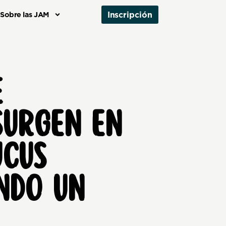
Inscripción
Sobre las JAM
E
SURGEN EN
UCUS
NDO UN