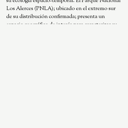
su ecología espacio-temporal. El Parque Nacional
Los Alerces (PNLA); ubicado en el extremo sur
de su distribución confirmada; presenta un
espacio geográfico de interés para caracterizar su
ecología. El objetivo de este trabajo es estudiar el
uso de hábitat y patrón de actividad del guiña en
el PNLA. Se analizaron 35 sitios de cámaras
trampas instaladas en el PNLA entre 2021-2025; a
una distancia mínima de 1km. Las cámaras se
situaron a ~40cm del suelo; sin cebo atractivo y
funcionando 24hs. Las fotografías obtenidas se
clasificaron en eventos independientes (i.e.; 1h)
de: “guiña”; “co-predadores” (
Lycalopex culpaeus
;
Neogale vison
;
Puma concolor
) y “presas
potenciales” (micromamíferos). Además; se
construyeron variables con sistemas de