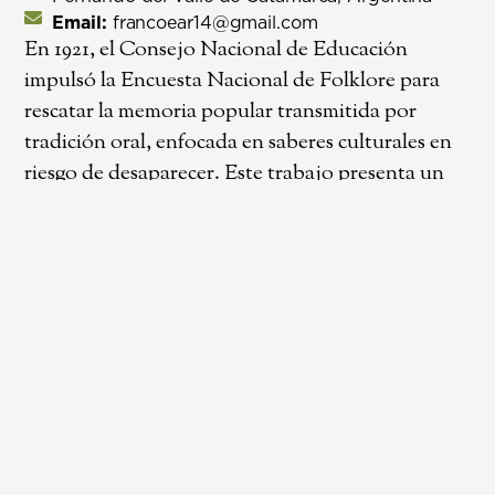
Email:
francoear14@gmail.com
En 1921, el Consejo Nacional de Educación
impulsó la Encuesta Nacional de Folklore para
rescatar la memoria popular transmitida por
tradición oral, enfocada en saberes culturales en
riesgo de desaparecer. Este trabajo presenta un
análisis exploratorio de los registros sobre
mastofauna en 357 encuestas de la provincia de
Catamarca, cuyo objetivo es examinar la relación
entre las comunidades locales y los mamíferos —
considerando usos, prácticas y representaciones
simbólicas—, y evaluar su potencial como insumo
para la gestión de la conservación biocultural. Se
extrajeron menciones de etnoespecies referidas a
mamíferos, clasificándolas según su origen
(silvestre o doméstico), tipo de uso (medicinal,