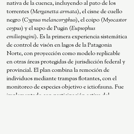
nativa de la cuenca, incluyendo al pato de los
torrentes (
Merganetta armata
), el cisne de cuello
negro (
Cygnus melancoryphus
), el coipo (
Myocastor
coypus
) y el sapo de Pugin (
Eupsophus
emiliopugini
). Es la primera experiencia sistemática
de control de visón en lagos de la Patagonia
Norte, con proyección como modelo replicable
en otras áreas protegidas de jurisdicción federal y
provincial. El plan combina la remoción de
individuos mediante trampas flotantes, con el
monitoreo de especies objetivo e ictiofauna. Fue
implementado con participación activa del
personal del parque, en articulación con la
Dirección de Fauna y Flora Silvestre del Chubut,
el Programa Patagonia de Aves Argentinas, la
Fundación Bariloche e investigadores del