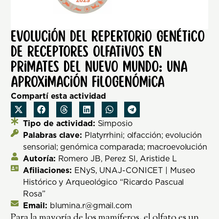
Evolución del repertorio genético
de receptores olfativos en
Primates del Nuevo Mundo: una
aproximación filogenómica
Compartí esta actividad
Tipo de actividad:
Simposio
Palabras clave:
Platyrrhini; olfacción; evolución
sensorial; genómica comparada; macroevolución
Autoría:
Romero JB, Perez SI, Aristide L
Afiliaciones:
ENyS, UNAJ-CONICET | Museo
Histórico y Arqueológico “Ricardo Pascual
Rosa”
Email:
blumina.r@gmail.com
Para la mayoría de los mamíferos, el olfato es un