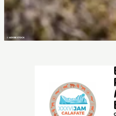
© ADOBE STOCK
C