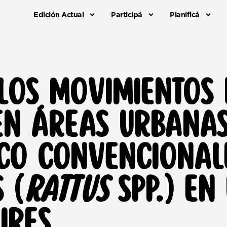
Edición Actual
Participá
Planificá
LOS MOVIMIENTOS
EN ÁREAS URBANA
CO CONVENCIONALE
 (
RATTUS
SPP.) EN
IRES