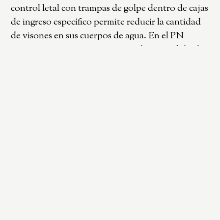
control letal con trampas de golpe dentro de cajas
de ingreso específico permite reducir la cantidad
de visones en sus cuerpos de agua. En el PN
Patagonia se sostienen acciones de control desde
2013, iniciadas por Aves Argentinas en la meseta
del Lago Buenos Aires, zona clave para la
conservación del macá tobiano
Podiceps gallardoi
.
El trampeo se despliega por los arroyos
Pierrastegui, Ventana, Chacay y el desagüe de la
laguna La Soñada, y el río Blanco, en cercanía a
mallines en restauración que podrían albergar a la
gallineta chica
Rallus antarcticus
. Aves Argentinas
colabora con la planificación estratégica,
evaluación y el monitoreo con perros de
búsqueda. En el PN Perito Moreno el trampeo
abarca zonas de los ríos Roble, Lácteo y lago