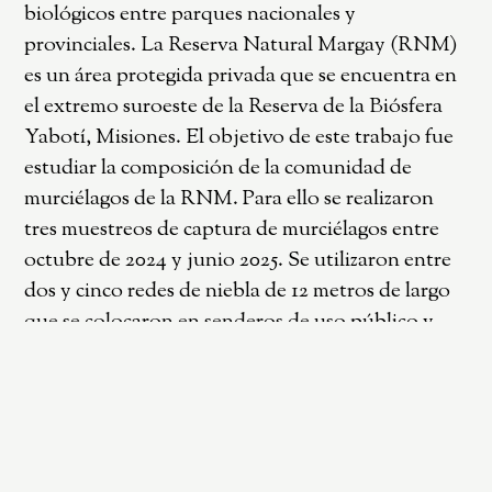
biológicos entre parques nacionales y
provinciales. La Reserva Natural Margay (RNM)
es un área protegida privada que se encuentra en
el extremo suroeste de la Reserva de la Biósfera
Yabotí, Misiones. El objetivo de este trabajo fue
estudiar la composición de la comunidad de
murciélagos de la RNM. Para ello se realizaron
tres muestreos de captura de murciélagos entre
octubre de 2024 y junio 2025. Se utilizaron entre
dos y cinco redes de niebla de 12 metros de largo
que se colocaron en senderos de uso público y
sobre el arroyo Paraíso. Las redes estuvieron
activas aproximadamente seis horas durante dos
noches consecutivas, siendo revisadas cada 20
minutos. Con un esfuerzo de muestreo (metros de
red por hora= mh) de 1076 mh, se capturaron 24