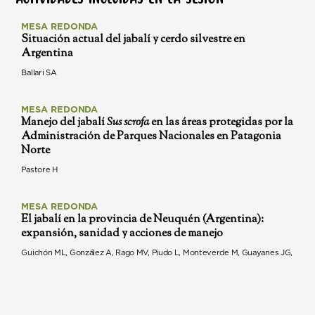
MESA REDONDA
Situación actual del jabalí y cerdo silvestre en
Argentina
Ballari SA
MESA REDONDA
Manejo del jabalí
Sus scrofa
en las áreas protegidas por la
Administración de Parques Nacionales en Patagonia
Norte
Pastore H
MESA REDONDA
El jabalí en la provincia de Neuquén (Argentina):
expansión, sanidad y acciones de manejo
Guichón ML, González A, Rago MV, Piudo L, Monteverde M, Guayanes JG,
Sagario MC, Milesi FA
MESA REDONDA
Abordaje sanitario del jabalí (
Sus scrofa
): vigilancia