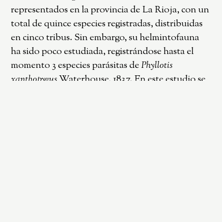
representados en la provincia de La Rioja, con un
total de quince especies registradas, distribuidas
en cinco tribus. Sin embargo, su helmintofauna
ha sido poco estudiada, registrándose hasta el
momento 3 especies parásitas de
Phyllotis
xanthopygus
Waterhouse, 1837. En este estudio se
aporta al conocimiento de la composición y
distribución de helmintos parásitos de roedores
sigmodontinos de la Sierra de Velasco, La Rioja.
Se revisaron con fines parasitológicos 84
individuos de cinco especies de roedores:
Akodon
simulator
Thomas, 1916 (n=20);
Akodon spegazzinii
Thomas, 1916 (n=14);
Graomys griseoflavus
Waterhouse, 1837 (n=13);
Phyllotis xanthopygus
(n=17) y
Oligoryzomys brendae
Massoia, 1998
(n=20) obtenidos entre 2019 y 2021. Se analizaron