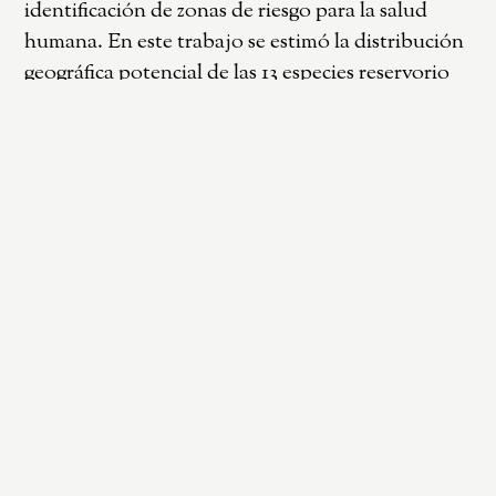
identificación de zonas de riesgo para la salud
humana. En este trabajo se estimó la distribución
geográfica potencial de las 13 especies reservorio
(
Akodon azarae
,
A. montensis
,
Calomys callosus
,
C.
fecundus
,
C. laucha
,
Holochilus chacarius
,
Necromys
lasiurus
,
Oligoryzomys chacoensis
,
O. flavescens
,
O.
longicaudatus
,
O. nigripes
,
O. occidentalis
y
Scapteromys aquaticus
) mediante modelos de
nicho ecológico, utilizando registros de
ocurrencia recopilados de diferentes fuentes y
variables bioclimáticas. También se analizaron las
variables ambientales que condicionan sus
distribuciones para detectar patrones climáticos
compartidos entre especies. Las predicciones
indicaron una elevada riqueza de reservorios en el
noreste de Argentina y suroeste de Paraguay, con