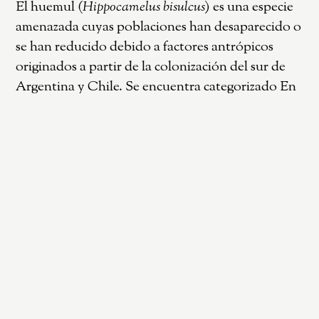
El huemul (
Hippocamelus bisulcus
) es una especie
amenazada cuyas poblaciones han desaparecido o
se han reducido debido a factores antrópicos
originados a partir de la colonización del sur de
Argentina y Chile. Se encuentra categorizado En
Peligro tanto a nivel internacional como en
Argentina. Su presencia en el Parque Nacional
Lanín (PNL) no se registra desde la década de
1990, donde ha sido declarado extinto. A partir de
2005 la Fundación Huilo Huilo ha iniciado el
Proyecto de Conservación del Huemul, logrando
liberar ejemplares en silvestría tras la
implementación de medidas de protección y de
manejo activo de los individuos. Hay evidencias
de que algunos de estos ejemplares están
dispersando hacia Argentina, específicamente en