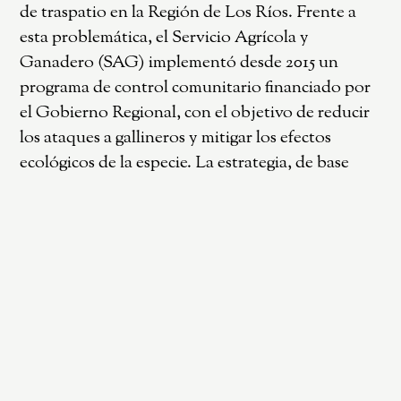
de traspatio en la Región de Los Ríos. Frente a
esta problemática, el Servicio Agrícola y
Ganadero (SAG) implementó desde 2015 un
programa de control comunitario financiado por
el Gobierno Regional, con el objetivo de reducir
los ataques a gallineros y mitigar los efectos
ecológicos de la especie. La estrategia, de base
territorial, se centra en la participación activa de
la comunidad, expandiendo progresivamente su
alcance hacia áreas estratégicas y remotas. Se basa
en la entrega de trampas, capacitación, monitoreo
y un sistema de incentivos por captura. A la fecha,
se han removido más de 15.200 ejemplares,
consolidando una red de más de 2.500
voluntarios. El programa ha demostrado ser eficaz
en la reducción de denuncias por ataques,