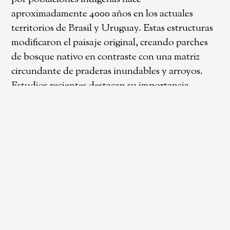
aproximadamente 4000 años en los actuales
territorios de Brasil y Uruguay. Estas estructuras
modificaron el paisaje original, creando parches
de bosque nativo en contraste con una matriz
circundante de praderas inundables y arroyos.
Estudios recientes destacan su importancia
ecológica por aumentar la heterogeneidad
ambiental y favorecer la biodiversidad. Se
hipotetizó que estos parches funcionarían como
refugio para murciélagos. Para evaluar esta
hipótesis, el área se dividió en tres zonas: cerritos,
pradera circundante y arroyo. Se evaluó la
riqueza y actividad de quirópteros mediante
capturas con redes de niebla y registros acústicos
con grabadores de ultrasonido activos durante
toda la noche, en tres noches consecutivas por